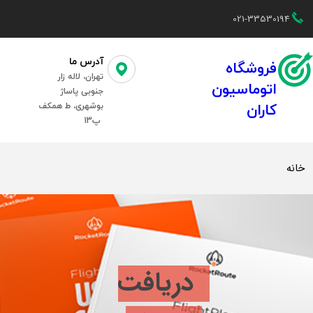
021-33530194
آدرس ما
فروشگاه
تهران، لاله زار
اتوماسیون
جنوبی پاساژ
بوشهری، ط همکف
کاران
پ13
خانه
نرم افزار
تماس با ما
دریافت