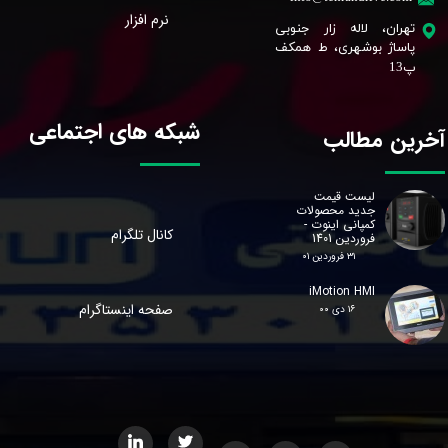
نرم افزار
تهران، لاله زار جنوبی
پاساژ بوشهری، ط همکف
پ13 ​​​​​​​
شبکه های اجتماعی
آخرین مطالب
لیست قیمت
جدید محصولات
کمپانی اینوت -
کانال تلگرام
فروردین 1401
۳۱ فروردین ۰۱
iMotion HMI
صفحه اینستاگرام
۱۶ دی ۰۰